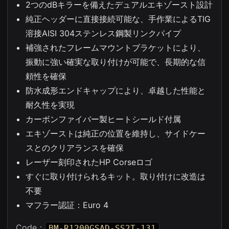
2つのdBキラーを備えたデュアルエキゾースト設計
純正ヘッダーに直接接続可能な、手作業によるTIG
溶接AISI 304ステンレス鋼製リンクパイプ
補強されたフレームマウントブラケットにより、
振動に強い確実な取り付けが可能で、長期的な信
頼性を確保
防水成形エンドキャップにより、卓越した性能と
耐久性を実現
カーボンファイバー製ヒートシールド付属
エキゾーストは純正の位置を維持し、サイドケー
スとのクリアランスを確保
レーザー刻印されたHP Corseロゴ
すぐに取り付けられるキット。取り付けに改造は
不要
マフラー認証：Euro 4
Code：
BM-R1200GSAD-SS2T-131